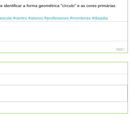
e identificar a forma geométrica "círculo" e as cores primárias. 
escola
#centro
#alunos
#professores
#monitores
#diaadia