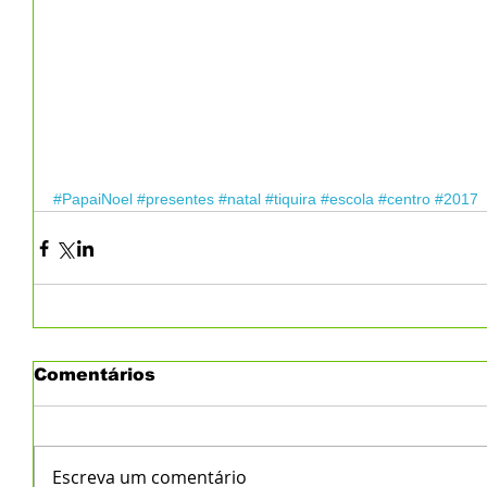
#PapaiNoel
#presentes
#natal
#tiquira
#escola
#centro
#2017
Comentários
Escreva um comentário