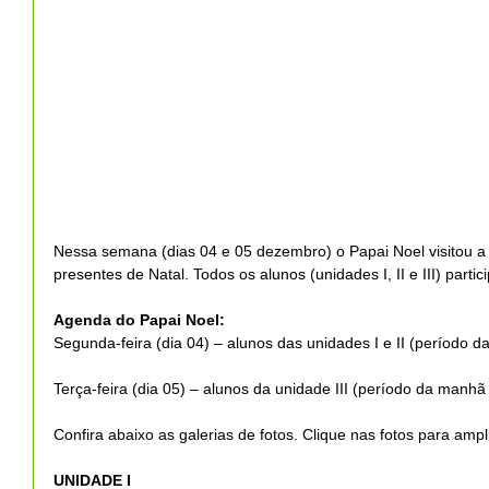
Nessa semana (dias 04 e 05 dezembro) o Papai Noel visitou a T
presentes de Natal. Todos os alunos (unidades I, II e III) par
Agenda do Papai Noel:
Segunda-feira (dia 04) – alunos das unidades I e II (período 
Terça-feira (dia 05) – alunos da unidade III (período da manhã
Confira abaixo as galerias de fotos. Clique nas fotos para ampli
UNIDADE I