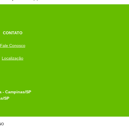
CONTATO
Fale Conosco
Localização
ra - Campinas/SP
as/SP
NO