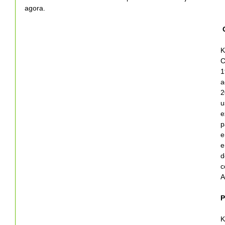
agora.
K
C
1
a
2
u
e
p
e
e
d
c
A
P
K