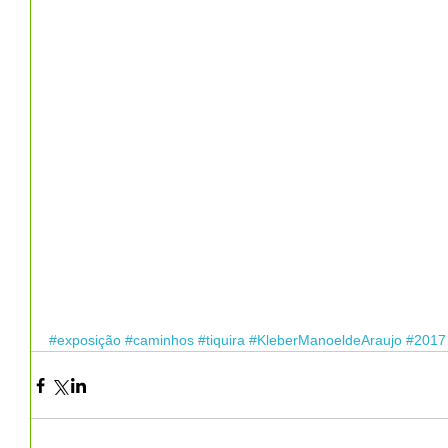
#exposição
#caminhos
#tiquira
#KleberManoeldeAraujo
#2017