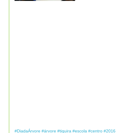
#DiadaÁrvore
#árvore
#tiquira
#escola
#centro
#2016