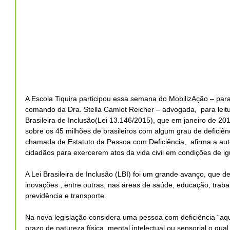
A Escola Tiquira participou essa semana do MobilizAção – par
comando da Dra. Stella Camlot Reicher – advogada,  para leitur
Brasileira de Inclusão(Lei 13.146/2015), que em janeiro de 20
sobre os 45 milhões de brasileiros com algum grau de deficiê
chamada de Estatuto da Pessoa com Deficiência,  afirma a au
cidadãos para exercerem atos da vida civil em condições de 
A Lei Brasileira de Inclusão (LBI) foi um grande avanço, que de
inovações , entre outras, nas áreas de saúde, educação, trabalh
previdência e transporte.
Na nova legislação considera uma pessoa com deficiência “aq
prazo de natureza física, mental,intelectual ou sensorial o qu