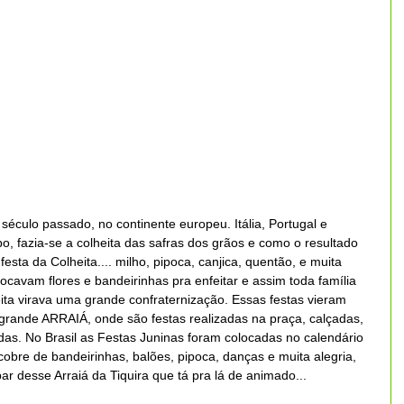
culo passado, no continente europeu. Itália, Portugal e 
 fazia-se a colheita das safras dos grãos e como o resultado 
esta da Colheita.... milho, pipoca, canjica, quentão, e muita 
locavam flores e bandeirinhas pra enfeitar e assim toda família 
eita virava uma grande confraternização. Essas festas vieram 
 grande ARRAIÁ, onde são festas realizadas na praça, calçadas, 
as. No Brasil as Festas Juninas foram colocadas no calendário 
cobre de bandeirinhas, balões, pipoca, danças e muita alegria, 
ar desse Arraiá da Tiquira que tá pra lá de animado...